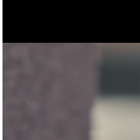
Over Nolf Jewel Creations
Al meer dan 35 jaar vormen Gery en Claudie het kloppende hart
achter Nolf Jewel Creations. Met passie en vakmanschap creëert
Gery unieke juwelen in zijn atelier, terwijl Claudie klanten met
warmte en deskundig advies ontvangt in de winkel.
Hun gedeelde liefde voor het ambacht en Claudies talent om klanten
persoonlijk te begeleiden en meteen op hun gemak te stellen,
vormen de basis van Nolf Jewel Creations.